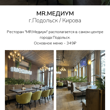
MR.МЕДИУМ
г.Подольск / Кирова
Ресторан "MR.Медиум" располагается в самом центре
города Подольск.
ЗАБРОНИРОВАТЬ СТОЛ
Основное меню - 349₽
Перейти на сайт доставки