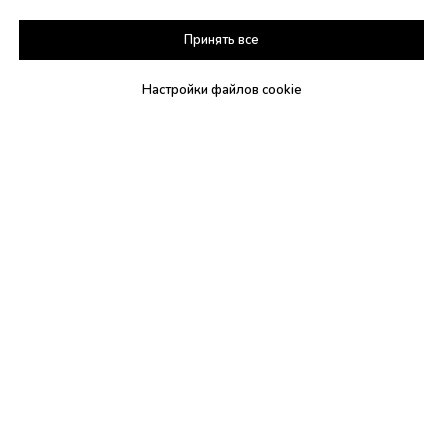
Принять все
Забронировать стол
Настройки файлов cookie